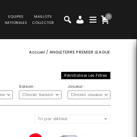
0
EQUIPES
MAILLOTS
NATIONALES
COLLECTOR
Accueil
/
ANGLETERRE PREMIER LEAGUE
Réinitialiser Les Filtres
Saison :
Joueur :
sion
Choisir Saison
Choisir Joueur
Tri par défaut