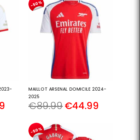
-50%
2023-
MAILLOT ARSENAL DOMICILE 2024-
2025
9
€
89.99
€
44.99
-50%