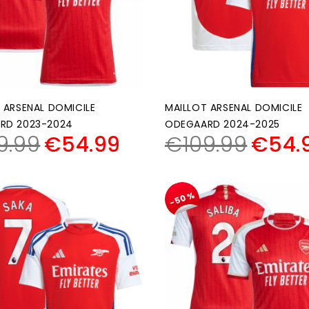
 ARSENAL DOMICILE
MAILLOT ARSENAL DOMICILE
RD 2023-2024
ODEGAARD 2024-2025
9.99
€
54.99
€
109.99
€
54.
-50%