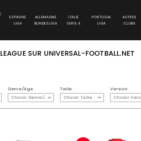
E
ESPAGNE
ALLEMAGNE
ITALIE
PORTUGAL
AUTRES
LIGA
BUNDESLIGA
SERIE A
LIGA
CLUBS
 LEAGUE SUR UNIVERSAL-FOOTBALL.NET
Genre/Age :
Taille :
Version :
Choisir Genre/Age
Choisir Taille
Choisir Ver