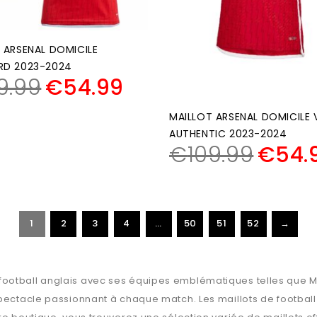
 ARSENAL DOMICILE
RD 2023-2024
9.99
€
54.99
MAILLOT ARSENAL DOMICILE 
AUTHENTIC 2023-2024
€
109.99
€
54.
1
2
3
4
…
50
51
52
→
ootball anglais avec ses équipes emblématiques telles que Ma
spectacle passionnant à chaque match. Les maillots de football