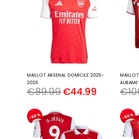
MAILLOT ARSENAL DOMICILE 2025-
MAILLOT
2026
AUBAME
€
89.99
€
44.99
€
10
-50%
-50%