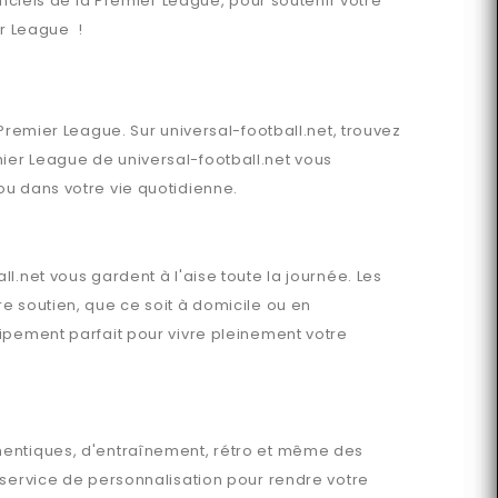
ficiels de la Premier League, pour soutenir votre
er League !
 Premier League
. Sur
universal-football.net
, trouvez
mier League
de
universal-football.net
vous
ou dans votre vie quotidienne.
ll.net
vous gardent à l'aise toute la journée. Les
e soutien, que ce soit à domicile ou en
ipement parfait pour vivre pleinement votre
thentiques, d'entraînement, rétro et même des
service de personnalisation pour rendre votre