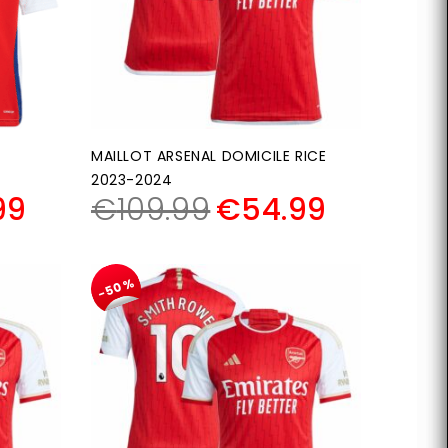
MAILLOT ARSENAL DOMICILE RICE
2023-2024
99
€
109.99
€
54.99
-50%