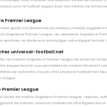
re boutique, vous trouverez une sélection variée de maillots of
e passion pour le football anglais avec nos maillots de la Premi
rre Premier League
ment sportif ont sélectionné les meilleurs maillots
Angleterre
lots
Angleterre Premier League
. Les vêtements
Angleterre Pre
s sportives, au stade pour encourager votre équipe favorite, 
chez universal-football.net
ts, les maillots
Angleterre Premier League
de
universal-footba
otre équipe favorite vous permettent de montrer fièrement votr
ritères de recherche, trouvez chez
universal-football.net
l’équ
er League
.
e Premier League
 variée de maillots
Angleterre Premier League
: replicas, au
e gamme de maillots,
universal-football.net
offre également un 