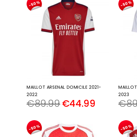
-50%
-50%
MAILLOT ARSENAL DOMICILE 2021-
MAILLOT
2022
2023
€
89.99
€
44.99
€
89
-50%
-50%