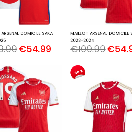
 ARSENAL DOMICILE SAKA
MAILLOT ARSENAL DOMICILE 
025
2023-2024
9.99
€
54.99
€
109.99
€
54.
-50%