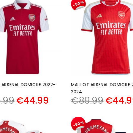
-50%
 ARSENAL DOMICILE 2022-
MAILLOT ARSENAL DOMICILE 
2024
.99
€
44.99
€
89.99
€
44.9
-50%