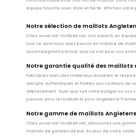
incontournable pour tout fan de football. Dans not
équipe favorite avec style et fierté. Affichez votr
Notre sélection de maillots Anglete
Chez
universal-football.net
, nos experts en équipe
tout ce dont vous avez besoin en matière de mail
accompagnent partout, que ce soit pour vos sortie
Notre garantie qualité des maillots 
Fabriqués avec des matériaux durables et respiran
designs authentiques et fidèles aux couleurs de v
déplacement. Quel que soit votre budget ou vos c
passion pour le football et pour
Angleterre Premi
Notre gamme de maillots Angleterr
Chez
universal-football.net
, découvrez une gamme
maillots de gardien de but. En plus de notre vast