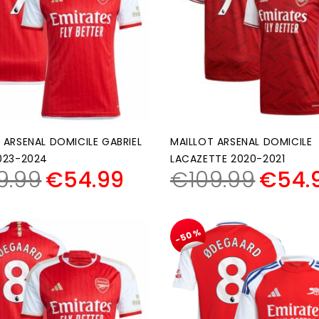
 ARSENAL DOMICILE GABRIEL
MAILLOT ARSENAL DOMICILE
023-2024
LACAZETTE 2020-2021
9.99
€
54.99
€
109.99
€
54.
-50%