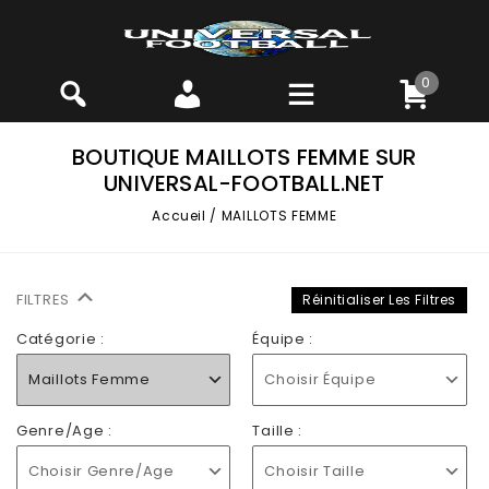
0
BOUTIQUE MAILLOTS FEMME SUR
UNIVERSAL-FOOTBALL.NET
Accueil
/
MAILLOTS FEMME
FILTRES
Réinitialiser Les Filtres
Catégorie :
Équipe :
Maillots Femme
Choisir Équipe
Genre/Age :
Taille :
Choisir Genre/Age
Choisir Taille