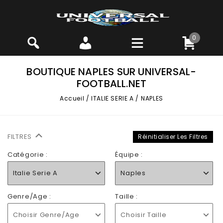
0
BOUTIQUE NAPLES SUR UNIVERSAL-
FOOTBALL.NET
Accueil
/
ITALIE SERIE A
/
NAPLES
FILTRES
Réinitialiser Les Filtres
Catégorie :
Équipe :
Italie Serie A
Naples
Genre/Age :
Taille :
Choisir Genre/Age
Choisir Taille