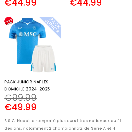
€
44.99
€
44.99
P
A
C
K
U
N
I
O
J
R
-50%
PACK JUNIOR NAPLES
DOMICILE 2024-2025
€
99.99
€
49.99
S.S.C. Napoli a remporté plusieurs titres nationaux au fil
des ans, notamment 2 championnats de Serie A et 4