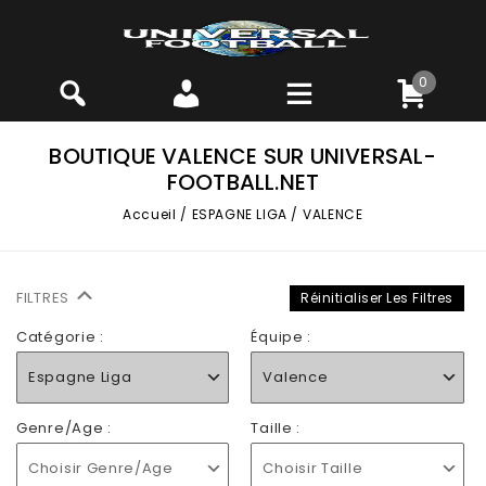
0
BOUTIQUE VALENCE SUR UNIVERSAL-
FOOTBALL.NET
Accueil
/
ESPAGNE LIGA
/
VALENCE
FILTRES
Réinitialiser Les Filtres
Catégorie :
Équipe :
Espagne Liga
Valence
Genre/Age :
Taille :
Choisir Genre/Age
Choisir Taille