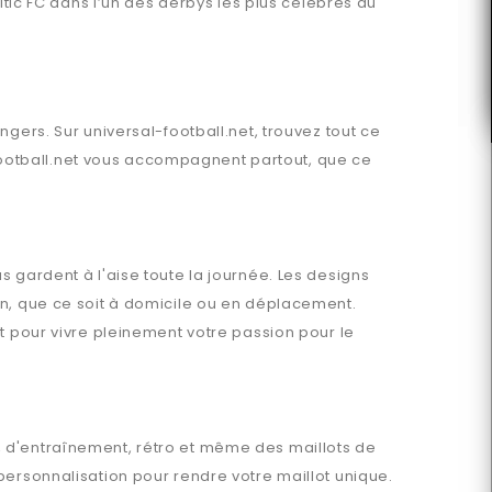
ltic FC dans l’un des derbys les plus célèbres au
ngers
. Sur
universal-football.net
, trouvez tout ce
ootball.net
vous accompagnent partout, que ce
s gardent à l'aise toute la journée. Les designs
en, que ce soit à domicile ou en déplacement.
t pour vivre pleinement votre passion pour le
s, d'entraînement, rétro et même des maillots de
ersonnalisation pour rendre votre maillot unique.