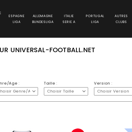
E
ESPAGNE
ALLEMAGNE
ITALIE
PORTUGAL
AUTRES
LIGA
BUNDESLIGA
SERIE A
LIGA
CLUBS
UR UNIVERSAL-FOOTBALL.NET
nre/Age :
Taille :
Version :
hoisir Genre/Age
Choisir Taille
Choisir Version