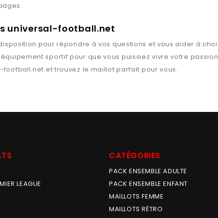
badges.
ts universal-football.net
disposition pour répondre à vos questions et vous aider à chois
l’équipement sportif pour que vous puissiez vivre votre passio
-football.net
et trouvez le maillot parfait pour vous.
ATS
CATÉGORIES
PACK ENSEMBLE ADULTE
MIER LEAGUE
PACK ENSEMBLE ENFANT
MAILLOTS FEMME
MAILLOTS RÉTRO