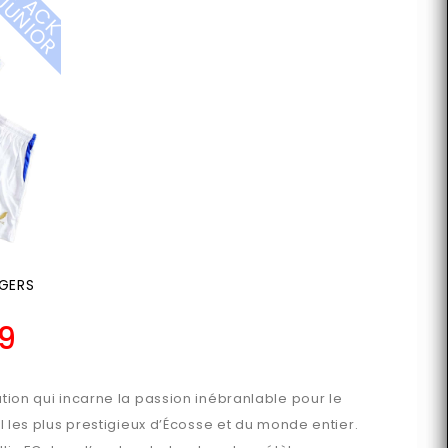
P
A
C
K
U
N
I
O
J
R
GERS
9
ution qui incarne la passion inébranlable pour le
l les plus prestigieux d’Écosse et du monde entier.