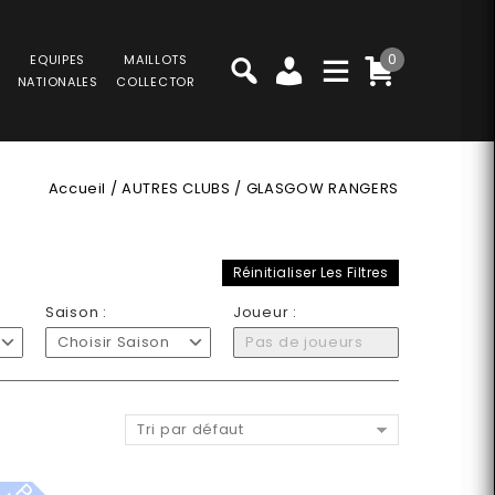
0
EQUIPES
MAILLOTS
NATIONALES
COLLECTOR
Accueil
/
AUTRES CLUBS
/
GLASGOW RANGERS
Réinitialiser Les Filtres
Saison :
Joueur :
Choisir Saison
Pas de joueurs
Tri par défaut