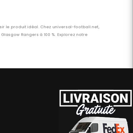
ir le produit idéal. Chez
universal-football.net
,
n
Glasgow Rangers
à 100 %. Explorez notre