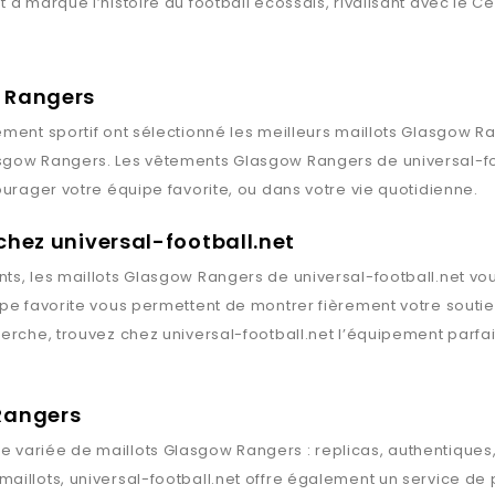
a marqué l’histoire du football écossais, rivalisant avec le Ce
w Rangers
ment sportif ont sélectionné les meilleurs maillots
Glasgow Ra
sgow Rangers
. Les vêtements
Glasgow Rangers
de
universal-f
ourager votre équipe favorite, ou dans votre vie quotidienne.
chez universal-football.net
ts, les maillots
Glasgow Rangers
de
universal-football.net
vou
ipe favorite vous permettent de montrer fièrement votre souti
herche, trouvez chez
universal-football.net
l’équipement parfai
Rangers
 variée de maillots
Glasgow Rangers
: replicas, authentique
maillots,
universal-football.net
offre également un service de p