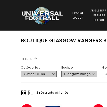
ANGLETERR
FRANCE
PREMIER
LIGUE 1
LEAGUE
BOUTIQUE GLASGOW RANGERS S
FILTRES
Catégorie :
Équipe :
Ge
Autres Clubs
Glasgow Rangers
C
3 résultats affichés