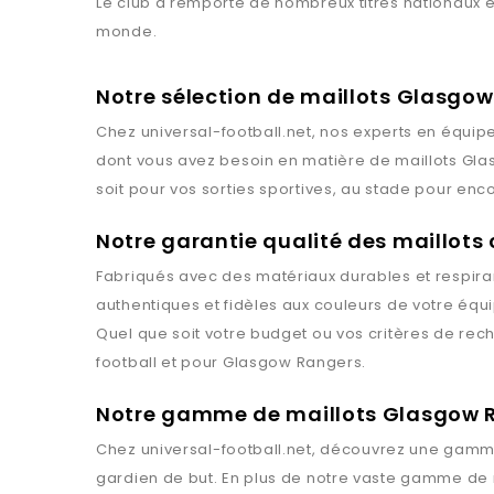
Le club a remporté de nombreux titres nationaux et 
monde.
Notre sélection de maillots Glasgo
Chez
universal-football.net
, nos experts en équipe
dont vous avez besoin en matière de maillots
Gla
soit pour vos sorties sportives, au stade pour enc
Notre garantie qualité des maillots 
Fabriqués avec des matériaux durables et respiran
authentiques et fidèles aux couleurs de votre équ
Quel que soit votre budget ou vos critères de rec
football et pour
Glasgow Rangers
.
Notre gamme de maillots Glasgow 
Chez
universal-football.net
, découvrez une gamme
gardien de but. En plus de notre vaste gamme de 