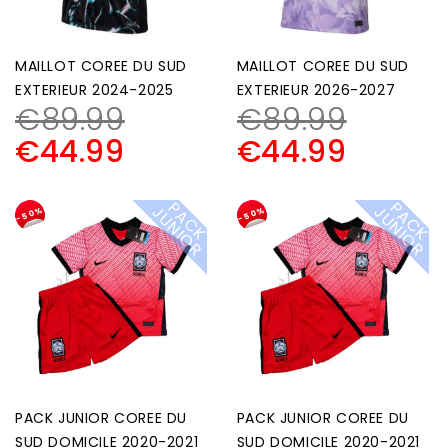
MAILLOT COREE DU SUD
MAILLOT COREE DU SUD
EXTERIEUR 2024-2025
EXTERIEUR 2026-2027
€
89.99
€
89.99
€
44.99
€
44.99
P
A
C
K
U
N
I
O
P
A
C
K
U
N
I
O
J
R
J
R
-50%
-50%
PACK JUNIOR COREE DU
PACK JUNIOR COREE DU
SUD DOMICILE 2020-2021
SUD DOMICILE 2020-2021