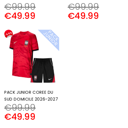
€
99.99
€
99.99
€
49.99
€
49.99
P
A
C
K
U
N
I
O
J
R
-50%
PACK JUNIOR COREE DU
SUD DOMICILE 2026-2027
€
99.99
€
49.99