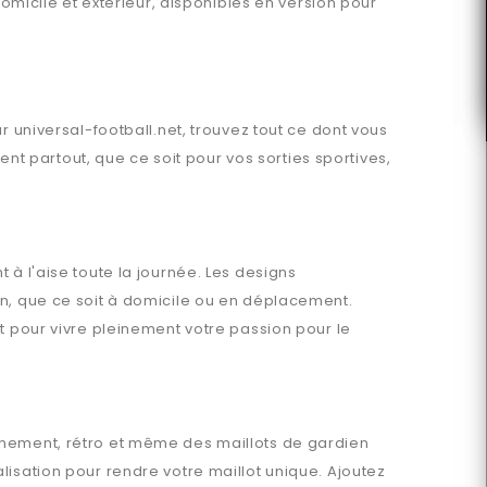
domicile et extérieur, disponibles en version pour
ur
universal-football.net
, trouvez tout ce dont vous
 partout, que ce soit pour vos sorties sportives,
 à l'aise toute la journée. Les designs
en, que ce soit à domicile ou en déplacement.
t pour vivre pleinement votre passion pour le
aînement, rétro et même des maillots de gardien
isation pour rendre votre maillot unique. Ajoutez