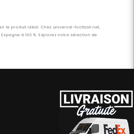
ir le produit idéal. Chez
universal-football.net
,
n
Espagne
à 100 %. Explorez notre sélection de