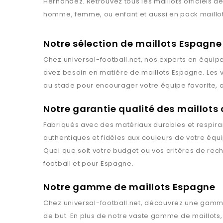
Hernández. Retrouvez tous les maillots officiels de
homme, femme, ou enfant et aussi en pack maillot e
Notre sélection de maillots Espagne
Chez
universal-football.net
, nos experts en équipe
avez besoin en matière de maillots
Espagne
. Les
au stade pour encourager votre équipe favorite, o
Notre garantie qualité des maillots 
Fabriqués avec des matériaux durables et respiran
authentiques et fidèles aux couleurs de votre équ
Quel que soit votre budget ou vos critères de rec
football et pour
Espagne
.
Notre gamme de maillots Espagne
Chez
universal-football.net
, découvrez une gamme
de but. En plus de notre vaste gamme de maillots