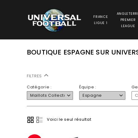
ANGLETERR
FRANCE
PREMIER
LIGUE 1
LEAGUE
BOUTIQUE ESPAGNE SUR UNIVER
FILTRES
Catégorie :
Équipe :
Ge
Maillots Collector
Espagne
C
Voici le seul résultat