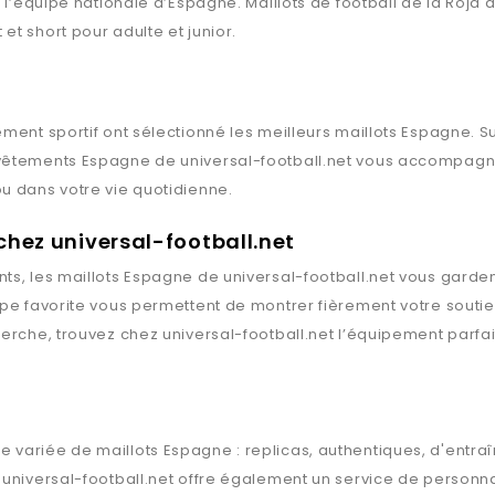
 l’équipe nationale d’Espagne. Maillots de football de la Roja 
t short pour adulte et junior.
ment sportif ont sélectionné les meilleurs maillots
Espagne
. S
 vêtements
Espagne
de
universal-football.net
vous accompagnent
u dans votre vie quotidienne.
chez universal-football.net
ts, les maillots
Espagne
de
universal-football.net
vous gardent
ipe favorite vous permettent de montrer fièrement votre souti
herche, trouvez chez
universal-football.net
l’équipement parfai
 variée de maillots
Espagne
: replicas, authentiques, d'entr
,
universal-football.net
offre également un service de personnal