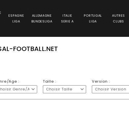
E
ESPAGNE
ALLEMAGNE
ITALIE
PORTUGAL
AUTRES
LIGA
BUNDESLIGA
SERIE A
LIGA
CLUBS
SAL-FOOTBALL.NET
nre/Age :
Taille :
Version :
hoisir Genre/Age
Choisir Taille
Choisir Version