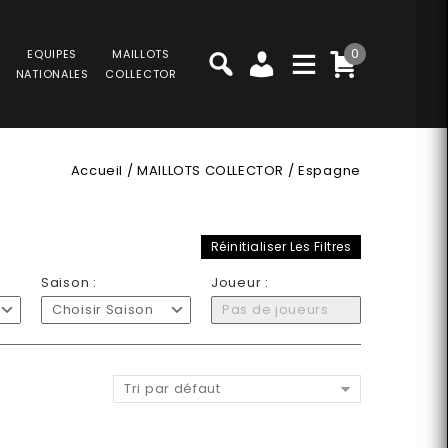
0
EQUIPES
MAILLOTS
NATIONALES
COLLECTOR
Accueil
/
MAILLOTS COLLECTOR
/
Espagne
Réinitialiser Les Filtres
Saison :
Joueur :
Choisir Saison
Pas de joueurs
Tri par défaut