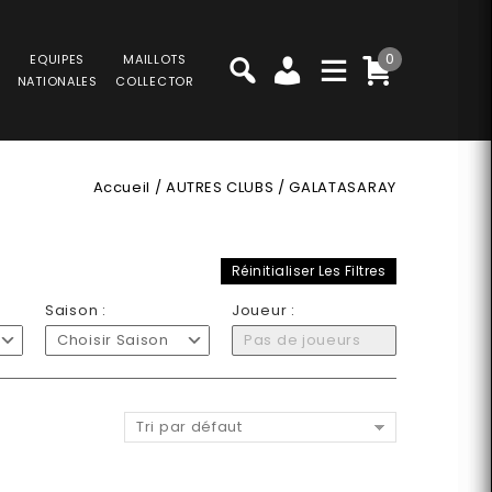
0
EQUIPES
MAILLOTS
NATIONALES
COLLECTOR
Accueil
/
AUTRES CLUBS
/
GALATASARAY
Réinitialiser Les Filtres
Saison :
Joueur :
Choisir Saison
Pas de joueurs
Tri par défaut