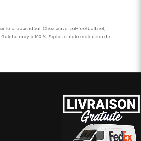
ir le produit idéal. Chez
universal-football.net
,
n
Galatasaray
à 100 %. Explorez notre sélection de