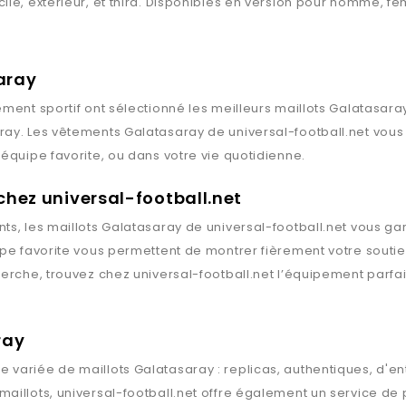
le, extérieur, et third. Disponibles en version pour homme, fe
aray
ment sportif ont sélectionné les meilleurs maillots
Galatasara
ray
. Les vêtements
Galatasaray
de
universal-football.net
vous 
équipe favorite, ou dans votre vie quotidienne.
chez universal-football.net
ts, les maillots
Galatasaray
de
universal-football.net
vous gard
ipe favorite vous permettent de montrer fièrement votre souti
herche, trouvez chez
universal-football.net
l’équipement parfai
ray
 variée de maillots
Galatasaray
: replicas, authentiques, d'e
maillots,
universal-football.net
offre également un service de p