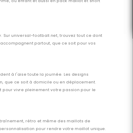
mme, ou enfant et aussi en pack maillot et short
y
. Sur
universal-football.net
, trouvez tout ce dont
accompagnent partout, que ce soit pour vos
ent à l'aise toute la journée. Les designs
en, que ce soit à domicile ou en déplacement.
t pour vivre pleinement votre passion pour le
ntraînement, rétro et même des maillots de
ersonnalisation pour rendre votre maillot unique.