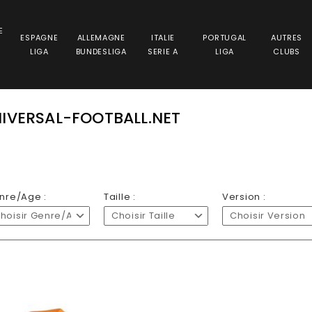
E
ESPAGNE
ALLEMAGNE
ITALIE
PORTUGAL
AUTRES
LIGA
BUNDESLIGA
SERIE A
LIGA
CLUBS
IVERSAL-FOOTBALL.NET
nre/Age :
Taille :
Version :
hoisir Genre/Age
Choisir Taille
Choisir Version