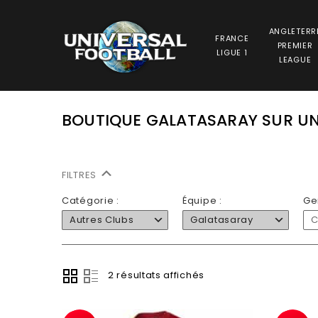
ANGLETERR
FRANCE
PREMIER
LIGUE 1
LEAGUE
BOUTIQUE GALATASARAY SUR UN
FILTRES
Catégorie :
Équipe :
Ge
Autres Clubs
Galatasaray
C
2 résultats affichés