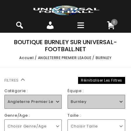
0
BOUTIQUE BURNLEY SUR UNIVERSAL-
FOOTBALL.NET
Accueil
/
ANGLETERRE PREMIER LEAGUE
/
BURNLEY
FILTRES
Réinitialiser Les Filtres
Catégorie :
Équipe :
Angleterre Premier League
Burnley
Genre/Age :
Taille :
Choisir Genre/Age
Choisir Taille