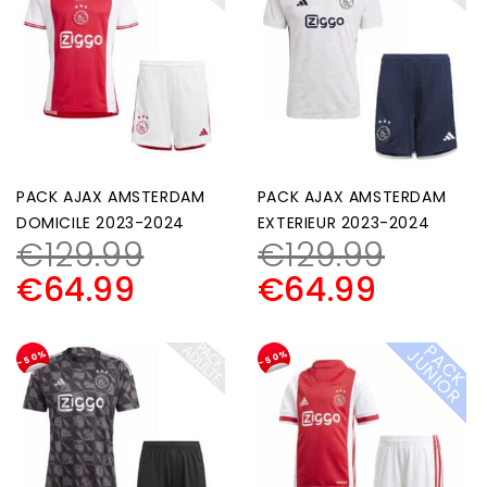
PACK AJAX AMSTERDAM
PACK AJAX AMSTERDAM
DOMICILE 2023-2024
EXTERIEUR 2023-2024
€
129.99
€
129.99
€
64.99
€
64.99
P
A
C
K
U
N
I
O
J
R
-50%
-50%