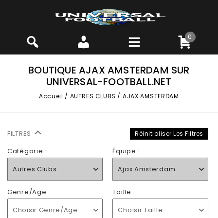
0
BOUTIQUE AJAX AMSTERDAM SUR
UNIVERSAL-FOOTBALL.NET
Accueil
/
AUTRES CLUBS
/
AJAX AMSTERDAM
FILTRES
Réinitialiser Les Filtres
Catégorie :
Équipe :
Autres Clubs
Ajax Amsterdam
Genre/Age :
Taille :
Choisir Genre/Age
Choisir Taille