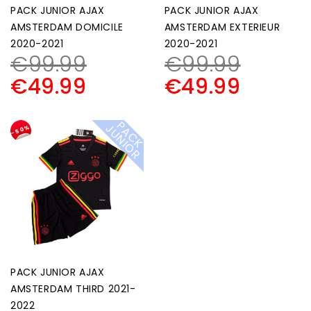
PACK JUNIOR AJAX
PACK JUNIOR AJAX
AMSTERDAM DOMICILE
AMSTERDAM EXTERIEUR
2020-2021
2020-2021
€
99.99
€
99.99
€
49.99
€
49.99
P
A
C
K
U
N
I
O
J
R
-50%
PACK JUNIOR AJAX
AMSTERDAM THIRD 2021-
2022