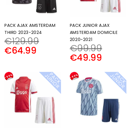
PACK AJAX AMSTERDAM
PACK JUNIOR AJAX
THIRD 2023-2024
AMSTERDAM DOMICILE
€
129.99
2020-2021
€
99.99
€
64.99
€
49.99
P
A
C
K
U
N
I
O
P
A
C
K
U
N
I
O
J
R
J
R
-50%
-50%