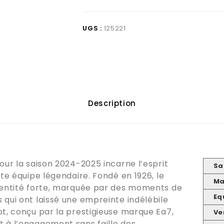
UGS :
125221
Description
our la saison 2024-2025 incarne l’esprit
Sa
tte équipe légendaire. Fondé en 1926, le
Ma
identité forte, marquée par des moments de
Eq
 qui ont laissé une empreinte indélébile
ot, conçu par la prestigieuse marque Ea7,
Ve
t à l’engagement sans faille des