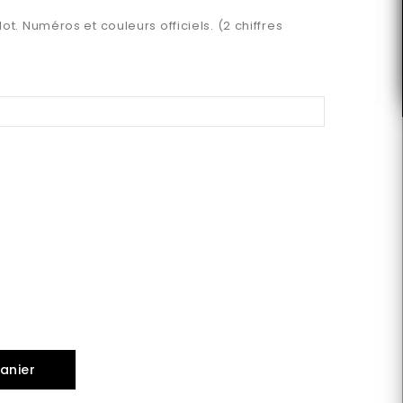
ot. Numéros et couleurs officiels. (2 chiffres
anier