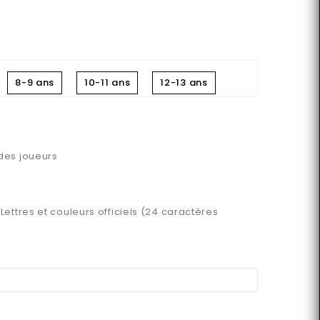
8-9 ans
10-11 ans
12-13 ans
 des joueurs
 Lettres et couleurs officiels (24 caractères