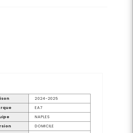
ison
2024-2025
rque
EA7
uipe
NAPLES
rsion
DOMICILE