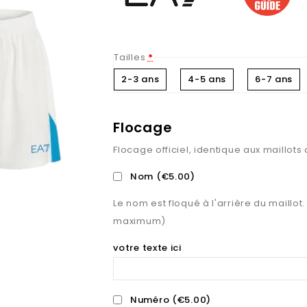
Tailles
*
2-3 ans
4-5 ans
6-7 ans
Flocage
Flocage officiel, identique aux maillots
Nom
(€5.00)
Le nom est floqué à l'arrière du maillot.
maximum)
votre texte ici
Numéro
(€5.00)