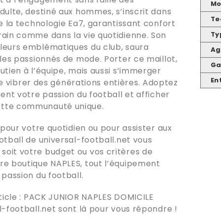
Mo
dulte, destiné aux hommes, s’inscrit dans
Te
e la technologie Ea7, garantissant confort
rain comme dans la vie quotidienne. Son
Ty
leurs emblématiques du club, saura
Ag
 les passionnés de mode. Porter ce maillot,
G
utien à l’équipe, mais aussi s’immerger
En
ire vibrer des générations entières. Adoptez
ent votre passion du football et afficher
ette communauté unique.
 pour votre quotidien ou pour assister aux
ootball de
universal-football.net
vous
oit votre budget ou vos critères de
tre boutique
NAPLES
, tout l’équipement
passion du football.
icle :
PACK JUNIOR NAPLES DOMICILE
l-football.net
sont là pour vous répondre !