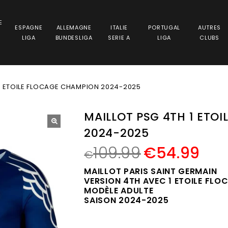
E
ESPAGNE
ALLEMAGNE
ITALIE
PORTUGAL
AUTRES
LIGA
BUNDESLIGA
SERIE A
LIGA
CLUBS
 1 ETOILE FLOCAGE CHAMPION 2024-2025
MAILLOT PSG 4TH 1 ETO
2024-2025
🔍
109.99
€
54.99
€
MAILLOT PARIS SAINT GERMAIN
VERSION 4TH AVEC 1 ETOILE FL
MODÈLE ADULTE
SAISON 2024-2025