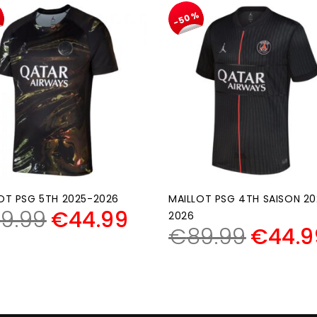
%
-50%
OT PSG 5TH 2025-2026
MAILLOT PSG 4TH SAISON 20
9.99
€
44.99
2026
€
89.99
€
44.9