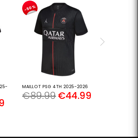
-50%
PACK JUNIOR
2025-2026
€
119.
25-
MAILLOT PSG 4TH 2025-2026
€
89.99
€
44.99
9