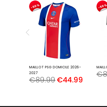
-50%
-50
MAILLOT PSG DOMICILE 2026-
MAILL
€
8
2027
€
89.99
€
44.99