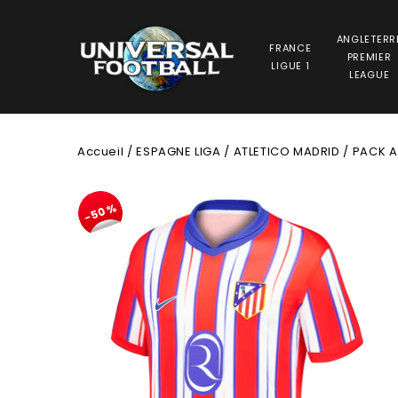
ANGLETERR
FRANCE
PREMIER
LIGUE 1
LEAGUE
Accueil
/
ESPAGNE LIGA
/
ATLETICO MADRID
/
PACK A
-50%