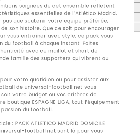
initions soignées de cet ensemble reflètent
éristiques essentielles de l’Atlético Madrid.
s pas que soutenir votre équipe préférée,
de son histoire. Que ce soit pour encourager
our vous entraîner avec style, ce pack vous
ion du football à chaque instant. Faites
thenticité avec ce maillot et short de
rande famille des supporters qui vibrent au
 pour votre quotidien ou pour assister aux
ootball de
universal-football.net
vous
oit votre budget ou vos critères de
tre boutique
ESPAGNE LIGA
, tout l’équipement
passion du football.
icle :
PACK ATLETICO MADRID DOMICILE
universal-football.net
sont là pour vous