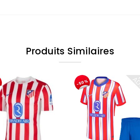
Produits Similaires
%
-50%