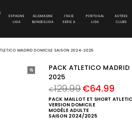
E
ESPAGNE
ALLEMAGNE
ITALIE
PORTUGAL
AUTRES
LIGA
BUNDESLIGA
SERIE A
LIGA
CLUBS
TLETICO MADRID DOMICILE SAISON 2024-2025
PACK ATLETICO MADRID 
2025
🔍
129.99
€
64.99
€
PACK MAILLOT ET SHORT ATLETI
VERSION DOMICILE
MODÈLE ADULTE
SAISON 2024/2025