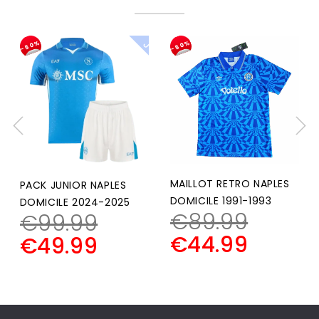
P
A
C
K
U
N
I
O
J
R
-50%
-50%
MAILLOT RETRO NAPLES
PACK JUNIOR NAPLES
DOMICILE 1991-1993
DOMICILE 2024-2025
€
89.99
€
99.99
€
44.99
€
49.99